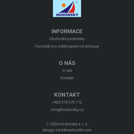
O NÁS
KONTAKT
INFORMACE
Obchodní podmínky
Formulář pro odstoupení od smlouvy
O NÁS
O nás
Kontakt
KONTAKT
+420 519 373 112
info@hodonsky.cz
©
2026 Hodonský s. r. o.
design a kód
martinuhlir.com