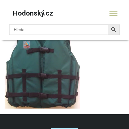
Hodonský.cz
10.0204.11-Sailing extr
KOŠÍK
PRODUKTY
OBCHOD