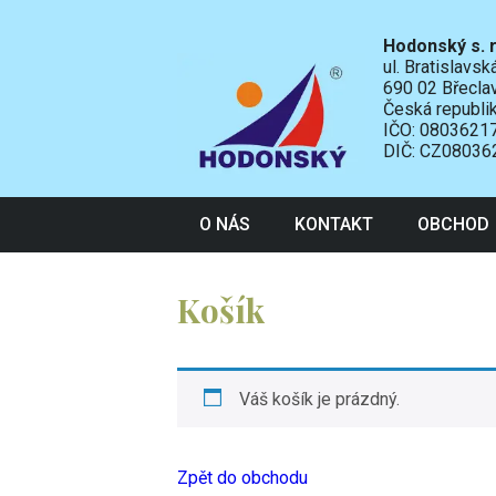
Hodonský s. r
ul. Bratislavs
690 02 Břecla
Česká republi
IČO: 0803621
DIČ: CZ08036
O NÁS
KONTAKT
OBCHOD
Košík
Váš košík je prázdný.
Zpět do obchodu