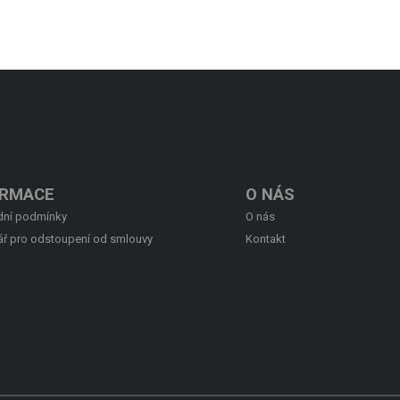
ORMACE
O NÁS
ní podmínky
O nás
ář pro odstoupení od smlouvy
Kontakt