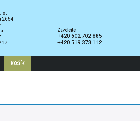
. o.
ká 2664
v
Zavolejte
ka
+420 602 702 885
7
+420 519 373 112
217
KOŠÍK