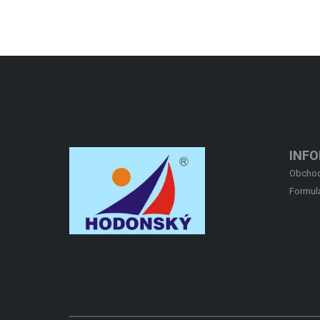
INF
Obchod
Formul