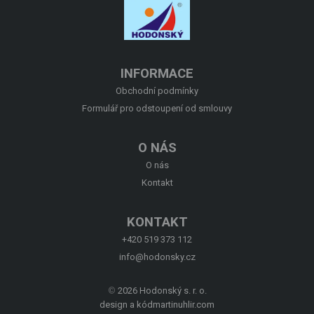
O NÁS
KONTAKT
INFORMACE
Obchodní podmínky
Formulář pro odstoupení od smlouvy
O NÁS
O nás
Kontakt
KONTAKT
+420 519 373 112
info@hodonsky.cz
©
2026 Hodonský s. r. o.
design a kód
martinuhlir.com