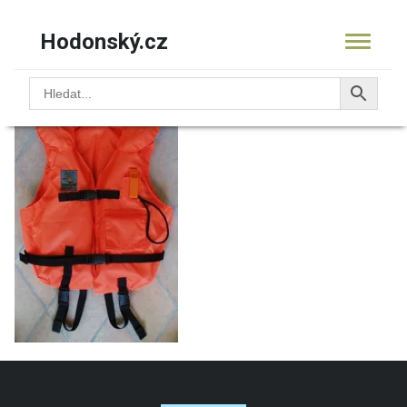
Hodonský.cz
10.9705.01 Atlantic XXS 1
KOŠÍK
PRODUKTY
OBCHOD