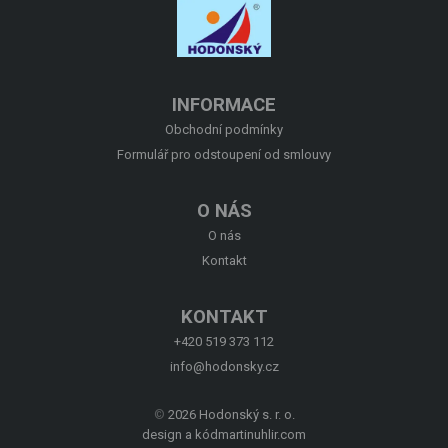
O NÁS
KONTAKT
INFORMACE
Obchodní podmínky
Formulář pro odstoupení od smlouvy
O NÁS
O nás
Kontakt
KONTAKT
+420 519 373 112
info@hodonsky.cz
©
2026 Hodonský s. r. o.
design a kód
martinuhlir.com