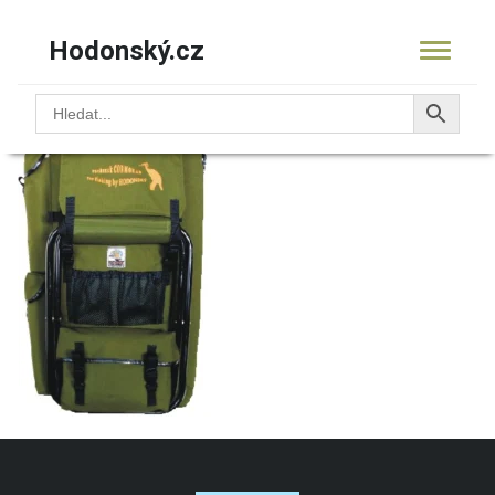
Hodonský.cz
12.9904.70kormoran
KOŠÍK
PRODUKTY
OBCHOD