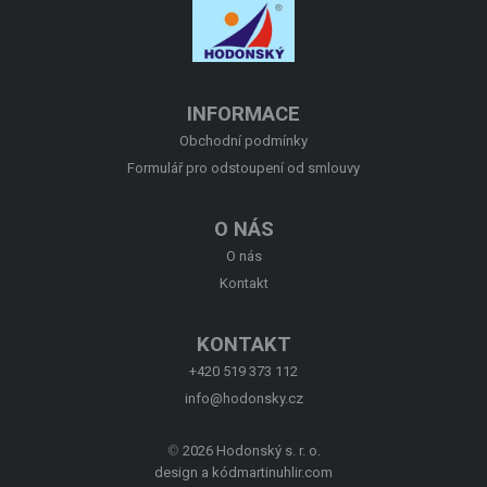
O NÁS
KONTAKT
INFORMACE
Obchodní podmínky
Formulář pro odstoupení od smlouvy
O NÁS
O nás
Kontakt
KONTAKT
+420 519 373 112
info@hodonsky.cz
©
2026 Hodonský s. r. o.
design a kód
martinuhlir.com