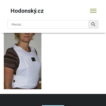
Hodonský.cz
16.0934.02-vesta-LADY
KOŠÍK
PRODUKTY
OBCHOD