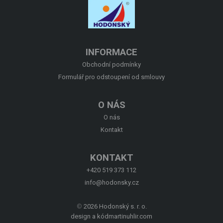
O NÁS
KONTAKT
INFORMACE
Obchodní podmínky
Formulář pro odstoupení od smlouvy
O NÁS
O nás
Kontakt
KONTAKT
+420 519 373 112
info@hodonsky.cz
©
2026 Hodonský s. r. o.
design a kód
martinuhlir.com