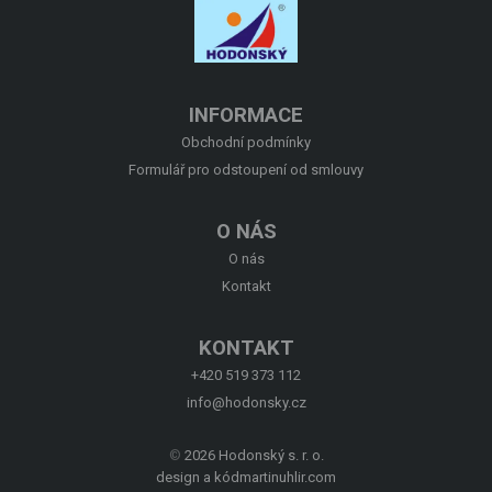
O NÁS
KONTAKT
INFORMACE
Obchodní podmínky
Formulář pro odstoupení od smlouvy
O NÁS
O nás
Kontakt
KONTAKT
+420 519 373 112
info@hodonsky.cz
©
2026 Hodonský s. r. o.
design a kód
martinuhlir.com