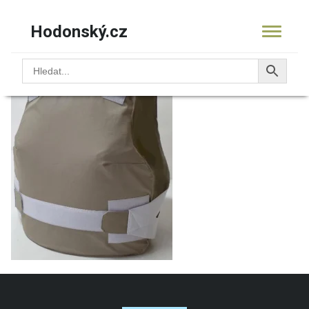
Hodonský.cz
16.0934 vesta LADY–
KOŠÍK
PRODUKTY
OBCHOD