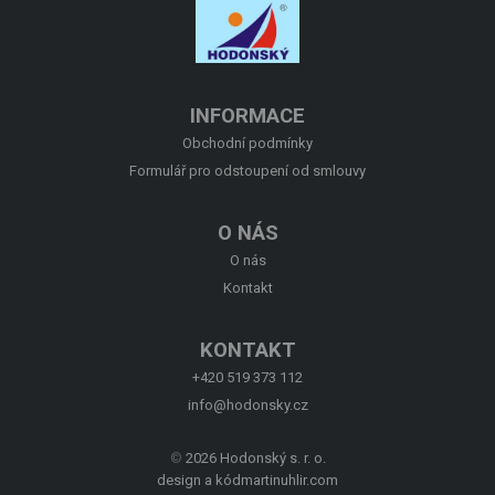
O NÁS
KONTAKT
INFORMACE
Obchodní podmínky
Formulář pro odstoupení od smlouvy
O NÁS
O nás
Kontakt
KONTAKT
+420 519 373 112
info@hodonsky.cz
©
2026 Hodonský s. r. o.
design a kód
martinuhlir.com