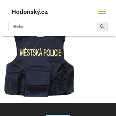
Hodonský.cz
16.9611vestaPolicie7
KOŠÍK
PRODUKTY
OBCHOD