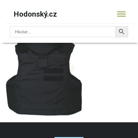
Hodonský.cz
16.1702 vesta UNIVERSAL3
KOŠÍK
PRODUKTY
OBCHOD