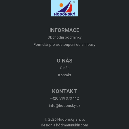
O NÁS
KONTAKT
INFORMACE
Obchodní podmínky
Formulář pro odstoupení od smlouvy
O NÁS
O nás
Kontakt
KONTAKT
+420 519 373 112
info@hodonsky.cz
©
2026 Hodonský s. r. o.
design a kód
martinuhlir.com