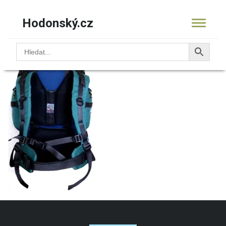
Hodonský.cz
11.9919zMontBlanc50
KOŠÍK
PRODUKTY
OBCHOD