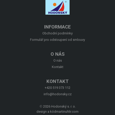
O NÁS
KONTAKT
INFORMACE
Obchodní podmínky
Formulář pro odstoupení od smlouvy
O NÁS
O nás
Kontakt
KONTAKT
+420 519 373 112
info@hodonsky.cz
©
2026 Hodonský s. r. o.
design a kód
martinuhlir.com