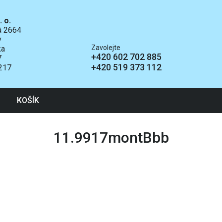
. o.
ká 2664
v
Zavolejte
ka
+420 602 702 885
7
+420 519 373 112
217
KOŠÍK
11.9917montBbb