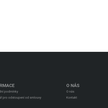
ORMACE
O NÁS
ní podmínky
O nás
ář pro odstoupení od smlouvy
Kontakt