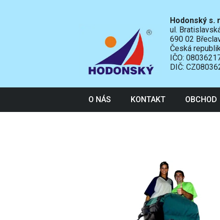
Hodonský s. r
ul. Bratislavs
690 02 Břecla
Česká republi
IČO: 0803621
DIČ: CZ08036
O NÁS
KONTAKT
OBCHOD