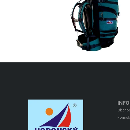
INF
Obchod
Formul