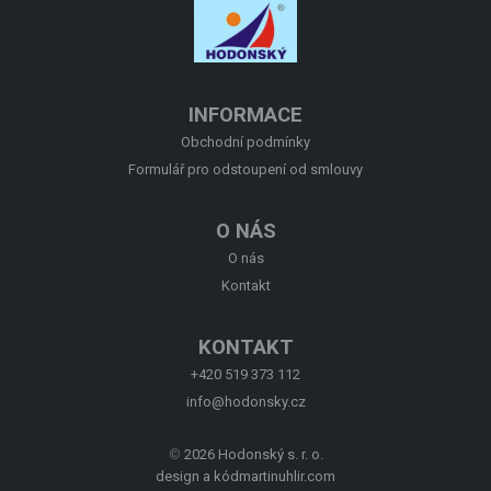
O NÁS
KONTAKT
INFORMACE
Obchodní podmínky
Formulář pro odstoupení od smlouvy
O NÁS
O nás
Kontakt
KONTAKT
+420 519 373 112
info@hodonsky.cz
©
2026 Hodonský s. r. o.
design a kód
martinuhlir.com