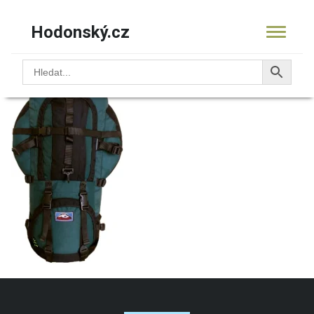
Hodonský.cz
11.9701everest65
KOŠÍK
PRODUKTY
OBCHOD