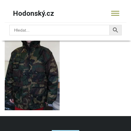
Hodonský.cz
14.9918fbundovesta
KOŠÍK
PRODUKTY
OBCHOD