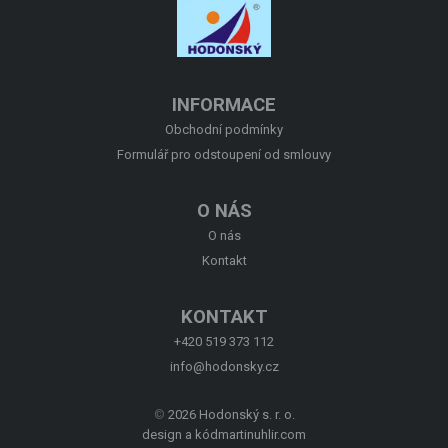
O NÁS
KONTAKT
INFORMACE
Obchodní podmínky
Formulář pro odstoupení od smlouvy
O NÁS
O nás
Kontakt
KONTAKT
+420 519 373 112
info@hodonsky.cz
©
2026 Hodonský s. r. o.
design a kód
martinuhlir.com