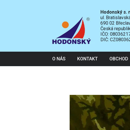
Hodonský s. r
ul. Bratislavs
690 02 Břecla
Česká republi
IČO: 0803621
DIČ: CZ08036
O NÁS
KONTAKT
OBCHOD