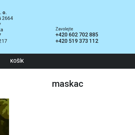
. o.
ká 2664
v
Zavolejte
ka
+420 602 702 885
7
+420 519 373 112
217
KOŠÍK
maskac