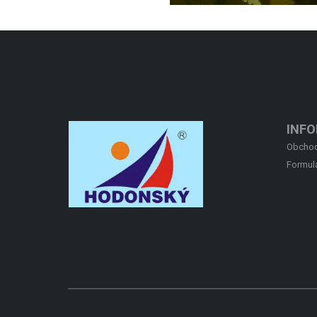
INF
Obchod
Formul