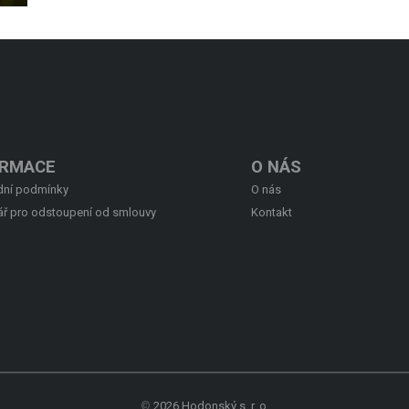
ORMACE
O NÁS
ní podmínky
O nás
ář pro odstoupení od smlouvy
Kontakt
©
2026 Hodonský s. r. o.