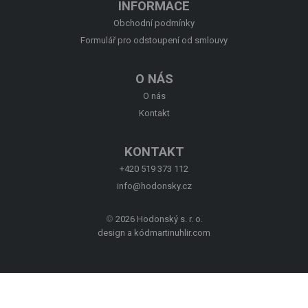
INFORMACE
O NÁS
Obchodní podmínky
Formulář pro odstoupení od smlouvy
KONTAKT
O NÁS
O nás
Kontakt
KONTAKT
+420 519 373 112
info@hodonsky.cz
©
2026 Hodonský s. r. o.
design a kód
martinuhlir.com