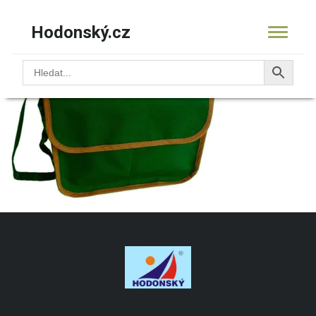
Hodonský.cz
18.0142chlebníkKajman1
KOŠÍK
PRODUKTY
OBCHOD