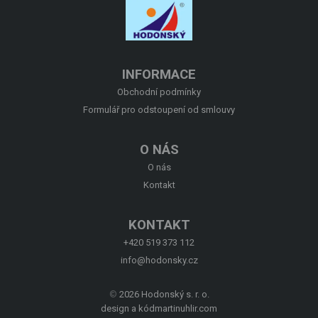
O NÁS
KONTAKT
INFORMACE
Obchodní podmínky
Formulář pro odstoupení od smlouvy
O NÁS
O nás
Kontakt
KONTAKT
+420 519 373 112
info@hodonsky.cz
©
2026 Hodonský s. r. o.
design a kód
martinuhlir.com