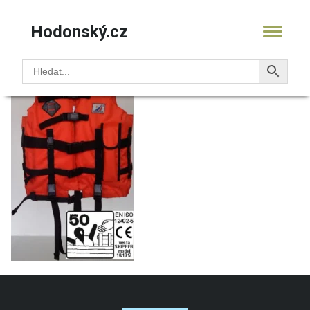
Hodonský.cz
10.1012-vesta SKIPPER-11
KOŠÍK
PRODUKTY
OBCHOD