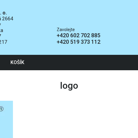
. o.
ká 2664
v
Zavolejte
ka
+420 602 702 885
7
+420 519 373 112
217
KOŠÍK
logo