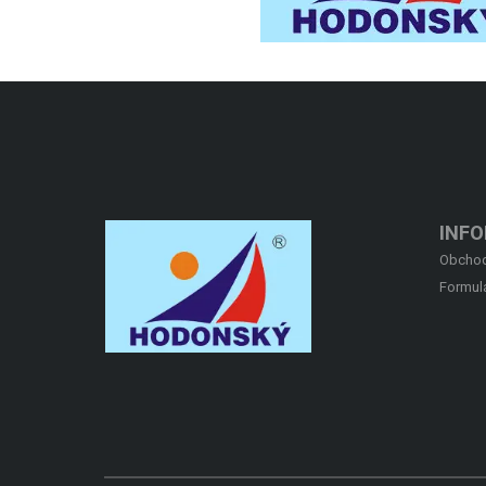
INF
Obchod
Formul