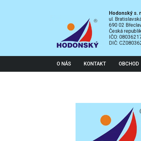
Hodonský s. r
ul. Bratislavs
690 02 Břecla
Česká republi
IČO: 0803621
DIČ: CZ08036
O NÁS
KONTAKT
OBCHOD