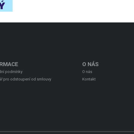
ORMACE
O NÁS
ní podmínky
O nás
ář pro odstoupení od smlouvy
Kontakt