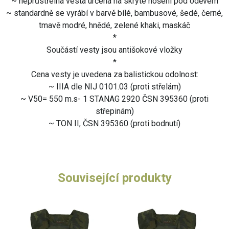
~ neprůstřelná vesta určená na skryté nošení pod oděvem
~ standardně se vyrábí v barvě bílé, bambusové, šedé, černé,
tmavě modré, hnědé, zelené khaki, maskáč
*
Součástí vesty jsou antišokové vložky
*
Cena vesty je uvedena za balistickou odolnost:
~ IIIA dle NIJ 0101.03 (proti střelám)
~ V50= 550 m.s- 1 STANAG 2920 ČSN 395360 (proti
střepinám)
~ TON II, ČSN 395360 (proti bodnutí)
Související produkty