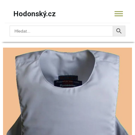
Hodonský.cz
Obchod
/
Neprůstřelné vesty (Bulletproof Vests)
/ Latent
diplomat vel. XXL
KOŠÍK
PRODUKTY
OBCHOD