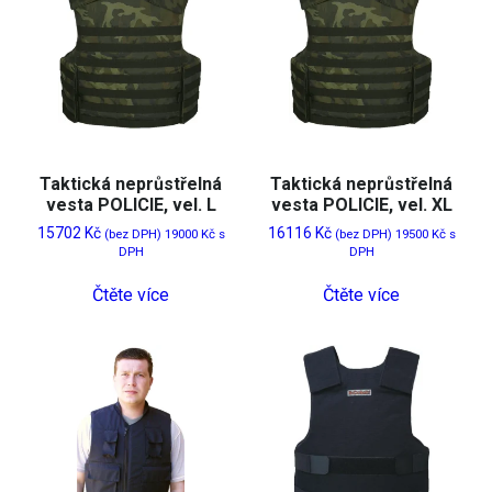
Taktická neprůstřelná
Taktická neprůstřelná
vesta POLICIE, vel. L
vesta POLICIE, vel. XL
15702
Kč
16116
Kč
(bez DPH)
19000
Kč
s
(bez DPH)
19500
Kč
s
DPH
DPH
Čtěte více
Čtěte více