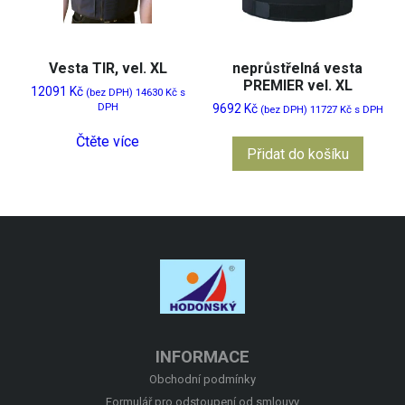
Vesta TIR, vel. XL
neprůstřelná vesta
PREMIER vel. XL
12091
Kč
(bez DPH)
14630
Kč
s
DPH
9692
Kč
(bez DPH)
11727
Kč
s DPH
Čtěte více
Přidat do košíku
INFORMACE
Obchodní podmínky
Formulář pro odstoupení od smlouvy