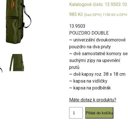
Katalogové číslo: 13.9503.10
985
Kč
(bez DPH)
1192
Kč
s DPH
13.9503
POUZDRO DOUBLE
~ univerzální dvoukomorové
pouzdro na dva pruty
~ dvě samostatné komory se
suchými zipy na upevnění
prutů
~ dvě kapsy roz. 38 x 18 cm
~ kapsa na vidličky
~ kapsa na podběrák
Máte dotaz k produktu?
Pouzdro
Double
Přidat do košíku
195
cm
množství