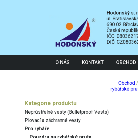
Hodonský s. r
ul. Bratislavs
690 02 Břecla
Česká republi
IČO: 0803621
DIČ: CZ08036
O NÁS
KONTAKT
OBCHOD
Obchod
rybářské pru
Kategorie produktu
Neprůstřelné vesty (Bulletproof Vests)
Plovací a záchranné vesty
Pro rybáře
Pouzdra na rybářské pruty