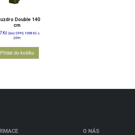
uzdro Double 140
cm
7
Kč
(bez DPH)
1098
Kč
s
DPH
Přidat do košíku
ORMACE
O NÁS