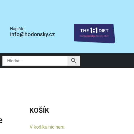
Napište
info@hodonsky.cz
KOŠÍK
e
V košíku nic není.