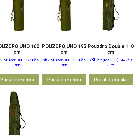
OUZDRO UNO 160
POUZDRO UNO 195
Pouzdro Double 110
cm
cm
cm
60
Kč
662
Kč
780
Kč
(bez DPH)
678
Kč
s
(bez DPH)
801
Kč
s
(bez DPH)
944
Kč
s
DPH
DPH
DPH
Přidat do košíku
Přidat do košíku
Přidat do košíku