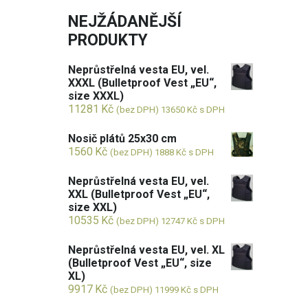
NEJŽÁDANĚJŠÍ
PRODUKTY
Neprůstřelná vesta EU, vel.
XXXL (Bulletproof Vest „EU“,
size XXXL)
11281
Kč
(bez DPH)
13650
Kč
s DPH
Nosič plátů 25x30 cm
1560
Kč
(bez DPH)
1888
Kč
s DPH
Neprůstřelná vesta EU, vel.
XXL (Bulletproof Vest „EU“,
size XXL)
10535
Kč
(bez DPH)
12747
Kč
s DPH
Neprůstřelná vesta EU, vel. XL
(Bulletproof Vest „EU“, size
XL)
9917
Kč
(bez DPH)
11999
Kč
s DPH