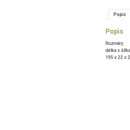
Popis
Popis
Rozměry:
délka x šířk
195 x 22 x 