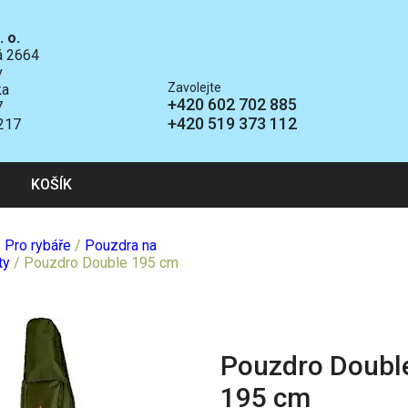
. o.
ká 2664
v
Zavolejte
ka
+420 602 702 885
7
+420 519 373 112
217
KOŠÍK
/
Pro rybáře
/
Pouzdra na
ty
/ Pouzdro Double 195 cm
Pouzdro Doubl
195 cm