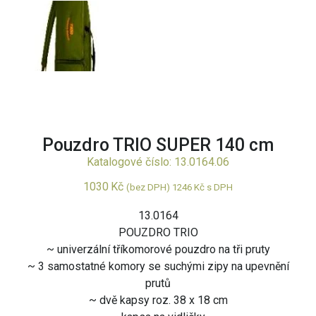
O NÁS
KONTAKT
Pouzdro TRIO SUPER 140 cm
Katalogové číslo: 13.0164.06
1030
Kč
(bez DPH)
1246
Kč
s DPH
13.0164
POUZDRO TRIO
~ univerzální tříkomorové pouzdro na tři pruty
~ 3 samostatné komory se suchými zipy na upevnění
prutů
~ dvě kapsy roz. 38 x 18 cm