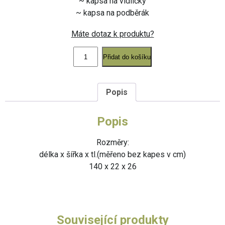
~ kapsa na vidličky
~ kapsa na podběrák
Máte dotaz k produktu?
Pouzdro
TRIO
Přidat do košíku
SUPER
140
cm
množství
Popis
Popis
Rozměry:
délka x šířka x tl.(měřeno bez kapes v cm)
140 x 22 x 26
Související produkty