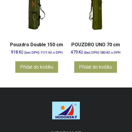
Pouzdro Double 150 cm
POUZDRO UNO 70 cm
918
Kč
479
Kč
(bez DPH)
1111
Kč
s DPH
(bez DPH)
580
Kč
s DPH
Přidat do košíku
Přidat do košíku