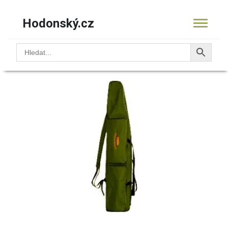
Hodonský.cz
Obchod
/
Pro rybáře
/
Pouzdra na rybářské pruty
/ Pouzdro
TRIO SUPER 140 cm
KOŠÍK
PRODUKTY
OBCHOD