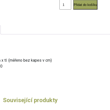
UNO
Přidat do košíku
120
cm
množství
a x tl. (měřeno bez kapes v cm)
10
Související produkty