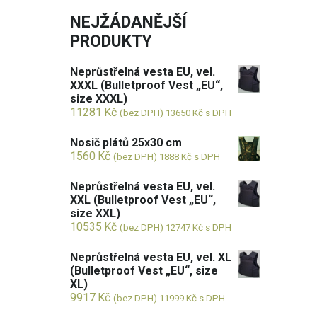
NEJŽÁDANĚJŠÍ
PRODUKTY
Neprůstřelná vesta EU, vel.
XXXL (Bulletproof Vest „EU“,
size XXXL)
11281
Kč
(bez DPH)
13650
Kč
s DPH
Nosič plátů 25x30 cm
1560
Kč
(bez DPH)
1888
Kč
s DPH
Neprůstřelná vesta EU, vel.
XXL (Bulletproof Vest „EU“,
size XXL)
10535
Kč
(bez DPH)
12747
Kč
s DPH
Neprůstřelná vesta EU, vel. XL
(Bulletproof Vest „EU“, size
XL)
9917
Kč
(bez DPH)
11999
Kč
s DPH