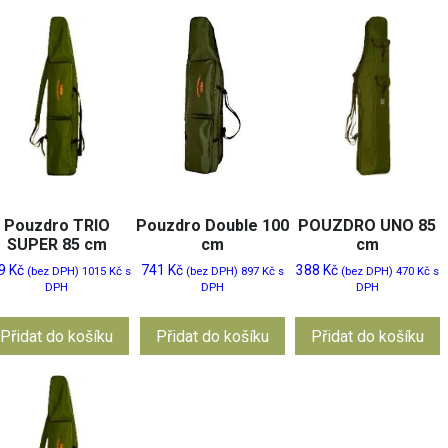
Pouzdro TRIO
Pouzdro Double 100
POUZDRO UNO 85
SUPER 85 cm
cm
cm
9
Kč
741
Kč
388
Kč
(bez DPH)
1015
Kč
s
(bez DPH)
897
Kč
s
(bez DPH)
470
Kč
s
DPH
DPH
DPH
Přidat do košíku
Přidat do košíku
Přidat do košíku