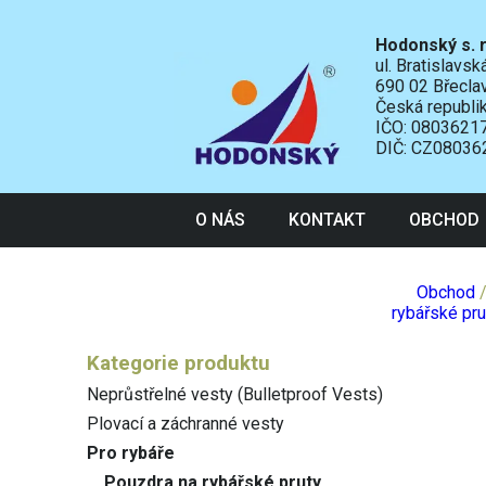
Hodonský s. r
ul. Bratislavs
690 02 Břecla
Česká republi
IČO: 0803621
DIČ: CZ08036
O NÁS
KONTAKT
OBCHOD
Obchod
rybářské pru
Kategorie produktu
Neprůstřelné vesty (Bulletproof Vests)
Plovací a záchranné vesty
Pro rybáře
Pouzdra na rybářské pruty