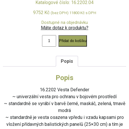
Katalogové číslo: 16.2202.04
9752
Kč
(bez DPH)
11800
Kč
s DPH
Dostupné na objednávku
Máte dotaz k produktu?
Vesta
Defender,
Přidat do košíku
vel.
L
(Bulletproof
Vest
Popis
Defender,
size
Popis
L)
množství
16.2202 Vesta Defender
~ univerzální vesta pro ochranu v bojovém prostředí
~ standardně se vyrábí v barvě černé, maskáč, zelená, tmavě
modrá
~ standardně je vesta osazena vpředu i vzadu kapsami pro
vložení přídavných balistických panelů (25×30 cm) a tím je