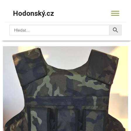
Hodonský.cz
Obchod
/
Neprůstřelné vesty (Bulletproof Vests)
/ Vesta
Defender, vel. L (Bulletproof Vest Defender, size L)
KOŠÍK
PRODUKTY
OBCHOD