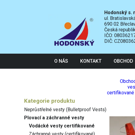
Hodonský s. r
ul. Bratislavs
690 02 Břecla
Česká republi
IČO: 0803621
DIČ: CZ08036
O NÁS
KONTAKT
OBCHOD
Obcho
ves
certifikované
Kategorie produktu
Neprůstřelné vesty (Bulletproof Vests)
Plovací a záchranné vesty
Vodácké vesty certifikované
Záchranné vesty (certifikované)