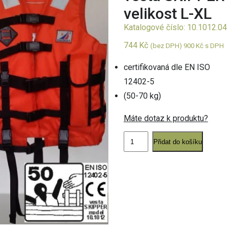
velikost L-XL
Katalogové číslo: 10.1012.04
744
Kč
(bez DPH)
900
Kč
s DPH
certifikovaná dle EN ISO
12402-5
(50-70 kg)
Máte dotaz k produktu?
vesta
SKIPPER
Přidat do košíku
velikost
L-
XL
množství