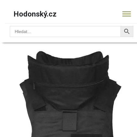
Hodonský.cz
Obchod
/
Neprůstřelné vesty (Bulletproof Vests)
/ Vesta
UNIVERSAL, vel. L
KOŠÍK
PRODUKTY
OBCHOD