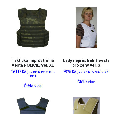
Taktická neprůstřelná
Lady neprůstřelná vesta
vesta POLICIE, vel. XL
pro ženy vel. S
16116
Kč
7925
Kč
(bez DPH)
19500
Kč
s
(bez DPH)
9589
Kč
s DPH
DPH
Čtěte více
Čtěte více