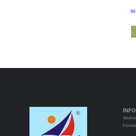
90
INF
Obchod
Formul