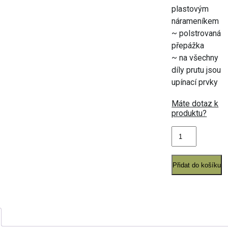
plastovým
nárameníkem
~ polstrovaná
přepážka
~ na všechny
díly prutu jsou
upínací prvky
Máte dotaz k
produktu?
Pouzdro
FEEDER
množství
Přidat do košíku