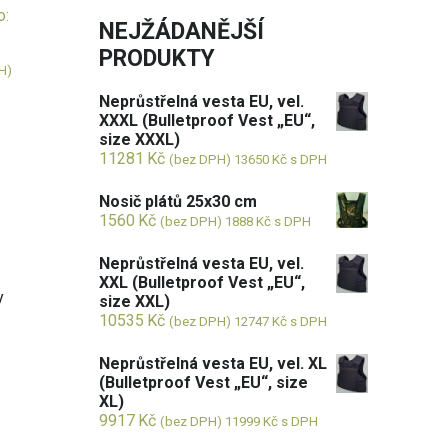
o:
NEJŽÁDANĚJŠÍ
PRODUKTY
H)
Neprůstřelná vesta EU, vel.
XXXL (Bulletproof Vest „EU“,
size XXXL)
11281
Kč
(bez DPH)
13650
Kč
s DPH
Nosič plátů 25x30 cm
1560
Kč
(bez DPH)
1888
Kč
s DPH
Neprůstřelná vesta EU, vel.
XXL (Bulletproof Vest „EU“,
y
size XXL)
10535
Kč
(bez DPH)
12747
Kč
s DPH
Neprůstřelná vesta EU, vel. XL
(Bulletproof Vest „EU“, size
XL)
9917
Kč
(bez DPH)
11999
Kč
s DPH