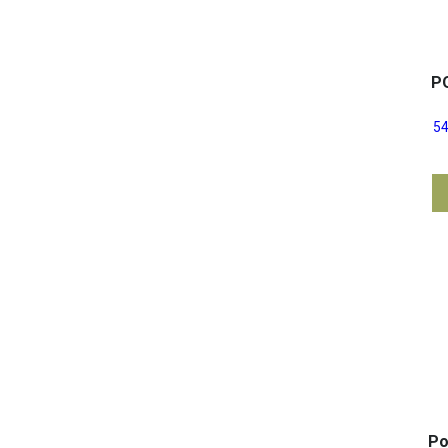
P
5
Po