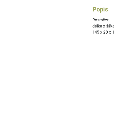
Popis
Rozměry:
délka x šířk
145 x 28 x 