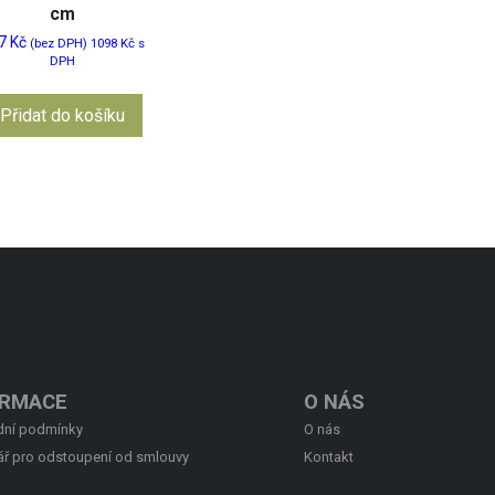
cm
7
Kč
(bez DPH)
1098
Kč
s
DPH
Přidat do košíku
ORMACE
O NÁS
ní podmínky
O nás
ář pro odstoupení od smlouvy
Kontakt