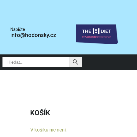
Napište
info@hodonsky.cz
KOŠÍK
o
V košíku nic není.