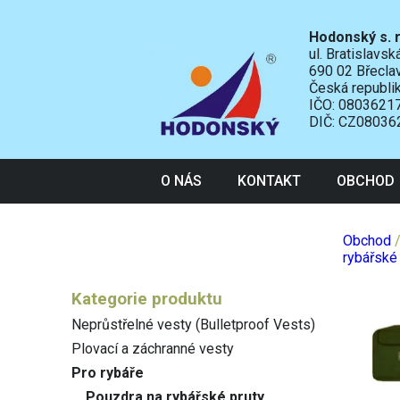
Hodonský s. r
ul. Bratislavs
690 02 Břecla
Česká republi
IČO: 0803621
DIČ: CZ08036
O NÁS
KONTAKT
OBCHOD
Obchod
rybářské 
Kategorie produktu
Neprůstřelné vesty (Bulletproof Vests)
Plovací a záchranné vesty
Pro rybáře
Pouzdra na rybářské pruty