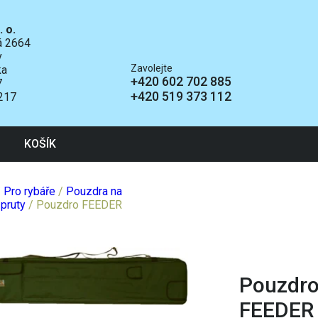
. o.
ká 2664
v
Zavolejte
ka
+420 602 702 885
7
+420 519 373 112
217
KOŠÍK
/
Pro rybáře
/
Pouzdra na
pruty
/ Pouzdro FEEDER
Pouzdr
FEEDER