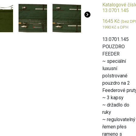
Katalogové čísl
13.0701.145
1645
Kč
(bez DP
1990
Kč
s DPH
13.0701.145
POUZDRO
FEEDER
~ speciální
luxusní
polstrované
pouzdro na 2
Feederové prut
~ 3 kapsy
~ držadlo do
ruky
~ regulovatelný
řemen přes
rameno s